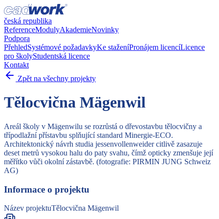
česká republika
Reference
Moduly
Akademie
Novinky
Podpora
Přehled
Systémové požadavky
Ke stažení
Pronájem licencí
Licence
pro školy
Studentská licence
Kontakt
Zpět na všechny projekty
Tělocvična Mägenwil
Areál školy v Mägenwilu se rozrůstá o dřevostavbu tělocvičny a
třípodlažní přístavbu splňující standard Minergie-ECO.
Architektonický návrh studia jessenvollenweider citlivě zasazuje
deset metrů vysokou halu do paty svahu, čímž opticky zmenšuje její
měřítko vůči okolní zástavbě. (fotografie: PIRMIN JUNG Schweiz
AG)
Informace o projektu
Název projektu
Tělocvična Mägenwil