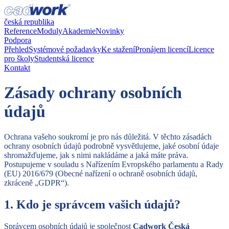
česká republika
Reference
Moduly
Akademie
Novinky
Podpora
Přehled
Systémové požadavky
Ke stažení
Pronájem licencí
Licence
pro školy
Studentská licence
Kontakt
Zásady ochrany osobních
údajů
Ochrana vašeho soukromí je pro nás důležitá. V těchto zásadách
ochrany osobních údajů podrobně vysvětlujeme, jaké osobní údaje
shromažďujeme, jak s nimi nakládáme a jaká máte práva.
Postupujeme v souladu s Nařízením Evropského parlamentu a Rady
(EU) 2016/679 (Obecné nařízení o ochraně osobních údajů,
zkráceně „GDPR“).
1. Kdo je správcem vašich údajů?
Správcem osobních údajů je společnost
Cadwork Česká