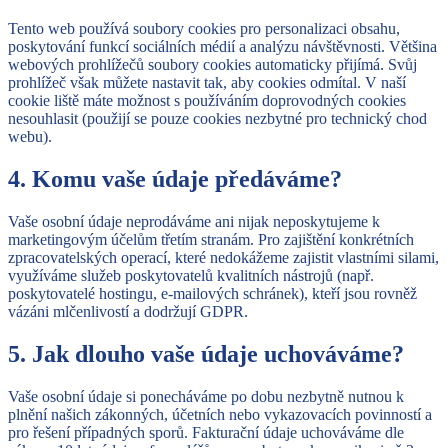
Tento web používá soubory cookies pro personalizaci obsahu,
poskytování funkcí sociálních médií a analýzu návštěvnosti. Většina
webových prohlížečů soubory cookies automaticky přijímá. Svůj
prohlížeč však můžete nastavit tak, aby cookies odmítal. V naší
cookie liště máte možnost s používáním doprovodných cookies
nesouhlasit (použijí se pouze cookies nezbytné pro technický chod
webu).
4. Komu vaše údaje předáváme?
Vaše osobní údaje neprodáváme ani nijak neposkytujeme k
marketingovým účelům třetím stranám. Pro zajištění konkrétních
zpracovatelských operací, které nedokážeme zajistit vlastními silami,
využíváme služeb poskytovatelů kvalitních nástrojů (např.
poskytovatelé hostingu, e-mailových schránek), kteří jsou rovněž
vázáni mlčenlivostí a dodržují GDPR.
5. Jak dlouho vaše údaje uchováváme?
Vaše osobní údaje si ponecháváme po dobu nezbytně nutnou k
plnění našich zákonných, účetních nebo vykazovacích povinností a
pro řešení případných sporů. Fakturační údaje uchováváme dle