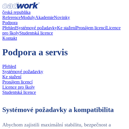
česká republika
Reference
Moduly
Akademie
Novinky
Podpora
Přehled
Systémové požadavky
Ke stažení
Pronájem licencí
Licence
pro školy
Studentská licence
Kontakt
Podpora a servis
Přehled
Systémové požadavky
Ke stažení
Pronájem licencí
Licence pro školy
Studentská licence
Systémové požadavky a kompatibilita
Abychom zajistili maximální stabilitu, bezpečnost a