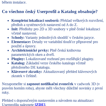
během instalace.
Co všechno český Userprofil a Katalog obsahuje?
Kompletní lokalizaci souborů:
Překlad veškerých rozvržení,
předloh a systémových nastavení od A do Z.
Init:
Předlohy pro 2D a 3D soubory v plně české lokalizaci
včetně nastavení.
Schody:
Varianty jednolivých shodišť v českém jazyce.
Elementace:
Detaily ve variabilní tloušťce připravené pro
použití a úpravy.
Architektonické prvky:
Plně česká knihovna
parametrických oken a dveří.
Pluginy:
Lokalizované rozhraní pro rozšiřující pluginy.
Katalog:
Základní verze českého katalogu včetně
přeloženého DE katalogu.
Klávesové zkratky:
Aktualizovaný přehled klávesových
zkratek v češtině.
Nezapomeňte si
zapnout notifikační zvoneček
v cadwork 3D (v
pravém horním rohu), abyste měli všechny důležité novinky z první
ruky.
Přehled s doporučeným nastavením a návodem na aktualizaci
Userprofilu naleznete
[ZDE]
.