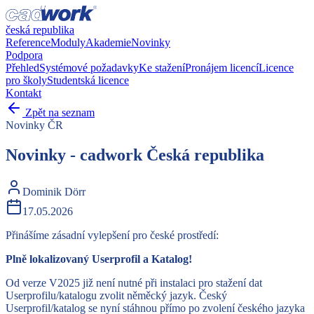
česká republika
Reference
Moduly
Akademie
Novinky
Podpora
Přehled
Systémové požadavky
Ke stažení
Pronájem licencí
Licence
pro školy
Studentská licence
Kontakt
Zpět na seznam
Novinky ČR
Novinky - cadwork Česká republika
Dominik Dörr
17.05.2026
Přinášíme zásadní vylepšení pro české prostředí:
Plně lokalizovaný Userprofil a Katalog!
Od verze V2025 již není nutné při instalaci pro stažení dat
Userprofilu/katalogu zvolit něměcký jazyk. Český
Userprofil/katalog se nyní stáhnou přímo po zvolení českého jazyka