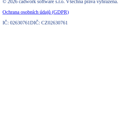
©
2026
cadwork software s.r.o.
Všechna práva vyhrazena.
Ochrana osobních údajů (GDPR)
IČ:
02630761
DIČ:
CZ02630761